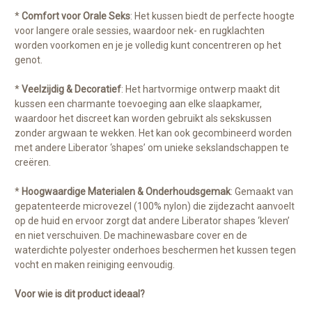
*
Comfort voor Orale Seks
: Het kussen biedt de perfecte hoogte
voor langere orale sessies, waardoor nek- en rugklachten
worden voorkomen en je je volledig kunt concentreren op het
genot.
*
Veelzijdig & Decoratief
: Het hartvormige ontwerp maakt dit
kussen een charmante toevoeging aan elke slaapkamer,
waardoor het discreet kan worden gebruikt als sekskussen
zonder argwaan te wekken. Het kan ook gecombineerd worden
met andere Liberator ‘shapes’ om unieke sekslandschappen te
creëren.
*
Hoogwaardige Materialen & Onderhoudsgemak
: Gemaakt van
gepatenteerde microvezel (100% nylon) die zijdezacht aanvoelt
op de huid en ervoor zorgt dat andere Liberator shapes ‘kleven’
en niet verschuiven. De machinewasbare cover en de
waterdichte polyester onderhoes beschermen het kussen tegen
vocht en maken reiniging eenvoudig.
Voor wie is dit product ideaal?