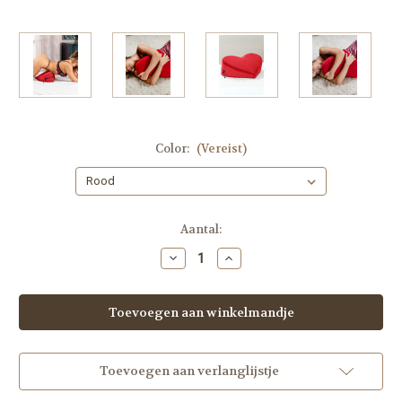
Color:
(Vereist)
Op
Aantal:
voorraad
Hoeveelheid
Hoeveelheid
verlagen
verhogen
van
van
Liberator
Liberator
Heart
Heart
Wedge
Wedge
Positiekussen
Positiekussen
Toevoegen aan verlanglijstje