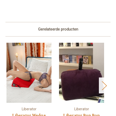
Gerelateerde producten
Liberator
Liberator
Liberator Wedge
Liberator Bon Bon
B