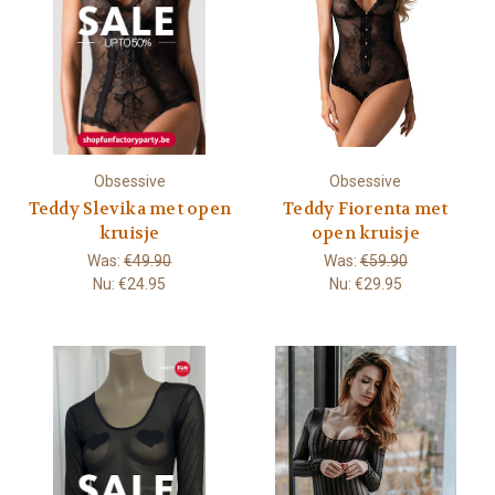
Obsessive
Obsessive
Teddy Slevika met open
Teddy Fiorenta met
kruisje
open kruisje
Was:
€49.90
Was:
€59.90
Nu:
€24.95
Nu:
€29.95