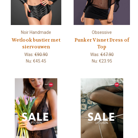
Noir Handmade
Obsessive
Wetlook bustier met
Punker Visnet Dress of
siervouwen
Top
Was:
€90.90
Was:
€47.90
Nu:
€45.45
Nu:
€23.95