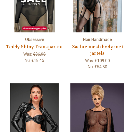
Obsessive
Noir Handmade
Teddy Shiny Transparant
Zachte mesh body met
jartels
Was:
€36.90
Nu:
€18.45
Was:
€109.00
Nu:
€54.50