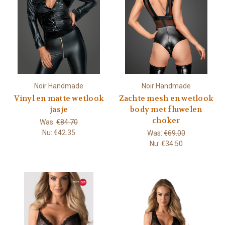
Noir Handmade
Noir Handmade
Vinyl en matte wetlook
Zachte mesh en wetlook
jasje
body met fluwelen
choker
Was:
€84.70
Nu:
€42.35
Was:
€69.00
Nu:
€34.50