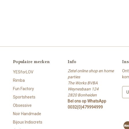
Populaire merken
Info
Ins
Zetel online shop en home
Ont
YESforLOV
parties
kom
Rimba
The Works BVBA
Fun Factory
Weynesbaan 124
E
2820 Bonheiden
-
Sportsheets
Bel ons op WhatsApp
m
Obsessive
0032(0)479994999
a
i
Noir Handmade
l
Bijoux Indiscrets
a