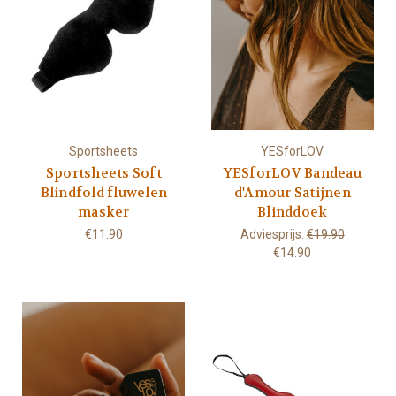
Sportsheets
YESforLOV
Sportsheets Soft
YESforLOV Bandeau
Blindfold fluwelen
d'Amour Satijnen
masker
Blinddoek
€11.90
Adviesprijs:
€19.90
€14.90