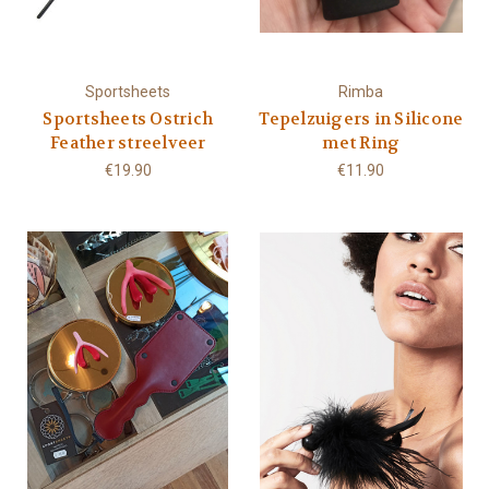
Sportsheets
Rimba
Sportsheets Ostrich
Tepelzuigers in Silicone
Feather streelveer
met Ring
€19.90
€11.90