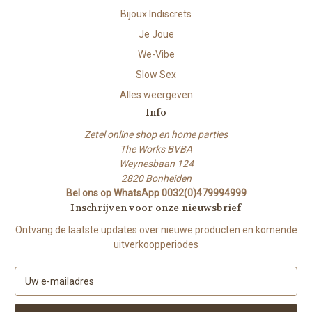
Bijoux Indiscrets
Je Joue
We-Vibe
Slow Sex
Alles weergeven
Info
Zetel online shop en home parties
The Works BVBA
Weynesbaan 124
2820 Bonheiden
Bel ons op WhatsApp 0032(0)479994999
Inschrijven voor onze nieuwsbrief
Ontvang de laatste updates over nieuwe producten en komende
uitverkoopperiodes
E
-
m