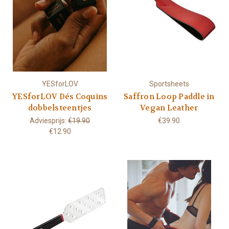
YESforLOV
Sportsheets
YESforLOV Dés Coquins
Saffron Loop Paddle in
dobbelsteentjes
Vegan Leather
Adviesprijs:
€19.90
€39.90
€12.90