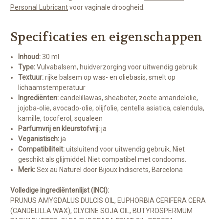
Personal Lubricant
voor vaginale droogheid.
Specificaties en eigenschappen
Inhoud:
30 ml
Type:
Vulvabalsem, huidverzorging voor uitwendig gebruik
Textuur:
rijke balsem op was- en oliebasis, smelt op
lichaamstemperatuur
Ingrediënten:
candelillawas, sheaboter, zoete amandelolie,
jojoba-olie, avocado-olie, olijfolie, centella asiatica, calendula,
kamille, tocoferol, squaleen
Parfumvrij en kleurstofvrij:
ja
Veganistisch:
ja
Compatibiliteit:
uitsluitend voor uitwendig gebruik. Niet
geschikt als glijmiddel. Niet compatibel met condooms.
Merk:
Sex au Naturel door Bijoux Indiscrets, Barcelona
Volledige ingrediëntenlijst (INCI):
PRUNUS AMYGDALUS DULCIS OIL, EUPHORBIA CERIFERA CERA
(CANDELILLA WAX), GLYCINE SOJA OIL, BUTYROSPERMUM