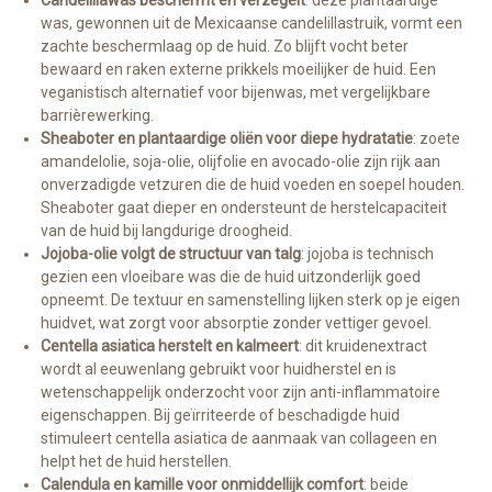
Candelillawas beschermt en verzegelt
: deze plantaardige
was, gewonnen uit de Mexicaanse candelillastruik, vormt een
zachte beschermlaag op de huid. Zo blijft vocht beter
bewaard en raken externe prikkels moeilijker de huid. Een
veganistisch alternatief voor bijenwas, met vergelijkbare
barrièrewerking.
Sheaboter en plantaardige oliën voor diepe hydratatie
: zoete
amandelolie, soja-olie, olijfolie en avocado-olie zijn rijk aan
onverzadigde vetzuren die de huid voeden en soepel houden.
Sheaboter gaat dieper en ondersteunt de herstelcapaciteit
van de huid bij langdurige droogheid.
Jojoba-olie volgt de structuur van talg
: jojoba is technisch
gezien een vloeibare was die de huid uitzonderlijk goed
opneemt. De textuur en samenstelling lijken sterk op je eigen
huidvet, wat zorgt voor absorptie zonder vettiger gevoel.
Centella asiatica herstelt en kalmeert
: dit kruidenextract
wordt al eeuwenlang gebruikt voor huidherstel en is
wetenschappelijk onderzocht voor zijn anti-inflammatoire
eigenschappen. Bij geïrriteerde of beschadigde huid
stimuleert centella asiatica de aanmaak van collageen en
helpt het de huid herstellen.
Calendula en kamille voor onmiddellijk comfort
: beide