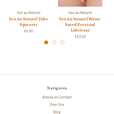
Sex au Naturel
Sex au Naturel
Sex Au Naturel Tube
Sex Au Naturel Water-
S
Squeezer
based Personal
Lubricant
€6.00
€23.00
Navigeren
Advies en Contact
Over Ons
Blog