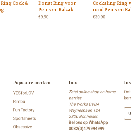
 Ring Cock &
Donut Ring voor
Cocksling Ring 
ng
Penis en Balzak
rond Penis en Ba
€9.90
€30.90
Populaire merken
Info
Ins
Zetel online shop en home
Ont
YESforLOV
parties
kom
Rimba
The Works BVBA
Fun Factory
Weynesbaan 124
E
2820 Bonheiden
-
Sportsheets
Bel ons op WhatsApp
m
Obsessive
0032(0)479994999
a