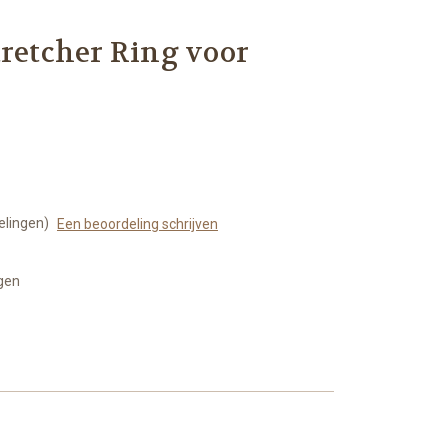
tretcher Ring voor
elingen)
Een beoordeling schrijven
agen