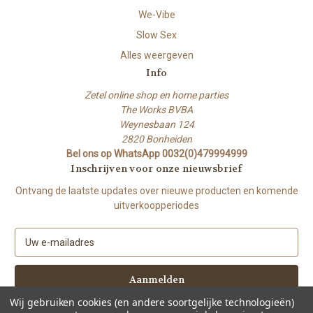
We-Vibe
Slow Sex
Alles weergeven
Info
Zetel online shop en home parties
The Works BVBA
Weynesbaan 124
2820 Bonheiden
Bel ons op WhatsApp 0032(0)479994999
Inschrijven voor onze nieuwsbrief
Ontvang de laatste updates over nieuwe producten en komende
uitverkoopperiodes
E
-
m
a
i
Wij gebruiken cookies (en andere soortgelijke technologieën)
l