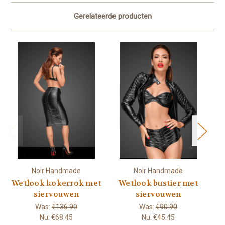
Gerelateerde producten
Noir Handmade
Noir Handmade
Wetlook kokerrok met
Wetlook bustier met
W
siervouwen
siervouwen
Was:
€136.90
Was:
€90.90
Nu:
€68.45
Nu:
€45.45