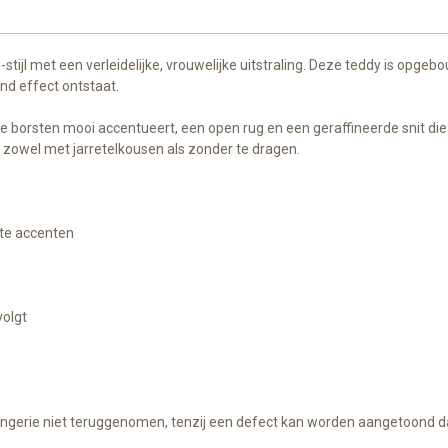
g-stijl met een verleidelijke, vrouwelijke uitstraling. Deze teddy is opg
nd effect ontstaat.
e borsten mooi accentueert, een open rug en een geraffineerde snit die 
k zowel met jarretelkousen als zonder te dragen.
rte accenten
volgt
ngerie niet teruggenomen, tenzij een defect kan worden aangetoond dat