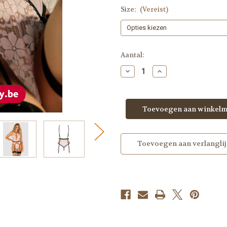
Size:
(Vereist)
Op
Aantal:
voorraad
Hoeveelheid
Hoeveelheid
verlagen
verhogen
van
van
Teddy
Teddy
Lilines
Lilines
Toevoegen aan verlanglij