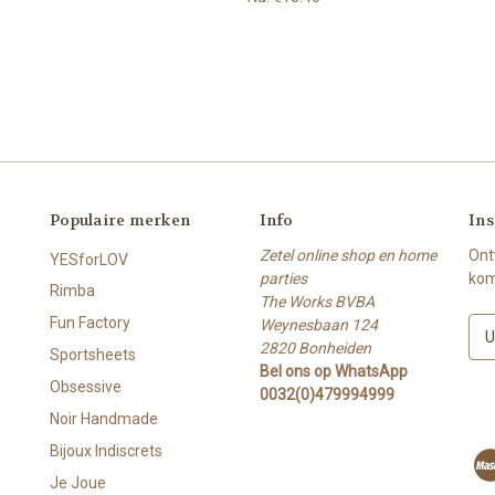
Populaire merken
Info
Ins
Zetel online shop en home
Ont
YESforLOV
parties
kom
Rimba
The Works BVBA
Fun Factory
Weynesbaan 124
E
2820 Bonheiden
-
Sportsheets
Bel ons op WhatsApp
m
Obsessive
0032(0)479994999
a
i
Noir Handmade
l
Bijoux Indiscrets
a
Je Joue
d