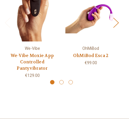
We-Vibe
OhMiBod
We-Vibe Moxie App
OhMiBod Esca 2
L
Controlled
€99.00
Pantyvibrator
€129.00