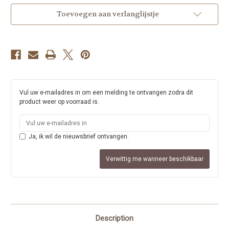
kanten
kanten
top
top
Toevoegen aan verlanglijstje
Vul uw e-mailadres in om een melding te ontvangen zodra dit
product weer op voorraad is.
Ja, ik wil de nieuwsbrief ontvangen.
Verwittig me wanneer beschikbaar
Description