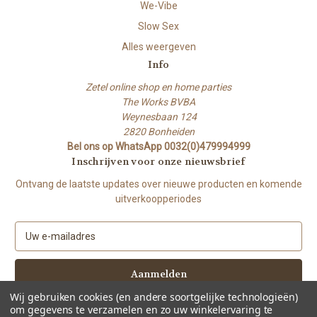
We-Vibe
Slow Sex
Alles weergeven
Info
Zetel online shop en home parties
The Works BVBA
Weynesbaan 124
2820 Bonheiden
Bel ons op WhatsApp 0032(0)479994999
Inschrijven voor onze nieuwsbrief
Ontvang de laatste updates over nieuwe producten en komende
uitverkoopperiodes
E
-
m
a
i
Wij gebruiken cookies (en andere soortgelijke technologieën)
l
om gegevens te verzamelen en zo uw winkelervaring te