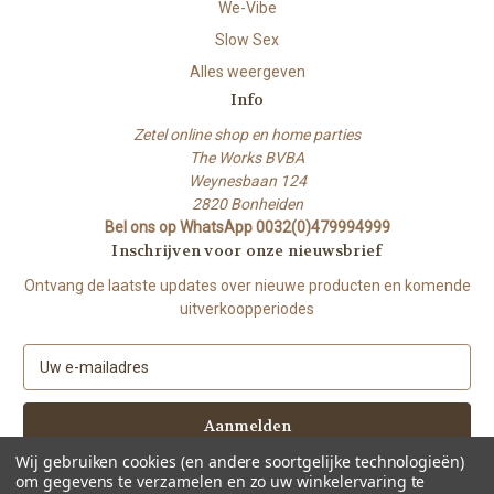
We-Vibe
Slow Sex
Alles weergeven
Info
Zetel online shop en home parties
The Works BVBA
Weynesbaan 124
2820 Bonheiden
Bel ons op WhatsApp 0032(0)479994999
Inschrijven voor onze nieuwsbrief
Ontvang de laatste updates over nieuwe producten en komende
uitverkoopperiodes
E
-
m
a
i
Wij gebruiken cookies (en andere soortgelijke technologieën)
l
om gegevens te verzamelen en zo uw winkelervaring te