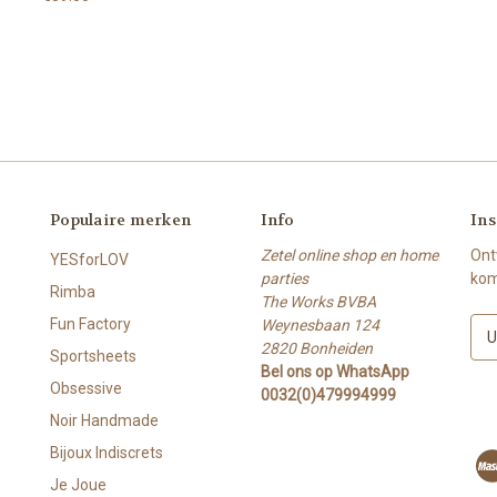
Populaire merken
Info
Ins
Zetel online shop en home
Ont
YESforLOV
parties
kom
Rimba
The Works BVBA
Fun Factory
Weynesbaan 124
E
2820 Bonheiden
-
Sportsheets
Bel ons op WhatsApp
m
Obsessive
0032(0)479994999
a
i
Noir Handmade
l
Bijoux Indiscrets
a
Je Joue
d