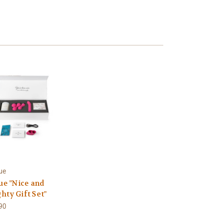
ue
ue "Nice and
hty Gift Set"
90