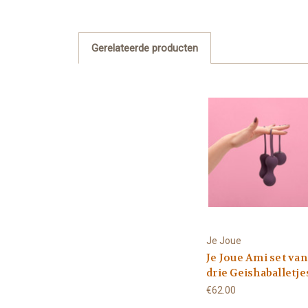
Gerelateerde producten
Je Joue
Je Joue Ami set van
drie Geishaballetje
€62.00