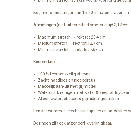
Minimum stretch: strakst, vooral voor rond de sch
Beginners: niet langer dan 15-20 minuten dragen en 
Afmetingen
(niet-uitgerekte diameter altijd 3,17 cm, 
Maximum stretch → rekt tot 25,4 cm
Medium stretch → rekt tot 12,7 cm
Minimum stretch → rekt tot 7,62 cm
Kenmerken
100 % lichaamsveilig silicone
Zacht, naadloos en niet-poreus
Makkelijk aan/uit met glijmiddel
Waterdicht, reinigen met water & zeep of toyclean
Alleen watergebaseerd glijmiddel gebruiken
Een set waarmee je echt kunt spelen en ontdekken wa
De ringen zijn ook afzonderlijk verkrijgbaar.