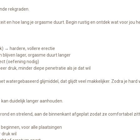
lende rekgraden.
eit en hoe lang je orgasme duurt. Begin rustig en ontdek wat voor jou h
) → hardere, vollere erectie
 blijven lager, orgasme duurt langer
ct (oefening nodig)
 druk, minder diepe penetratie als je dat wil
 met watergebaseerd glijmiddel, dat glijdt veel makkelijker. Zodra je hard w
 kan duidelijk langer aanhouden.
nt rond en strelend, aan de binnenkant afgeplat zodat ze comfortabel zit
beginnen, voor alle plaatsingen
 druk wil