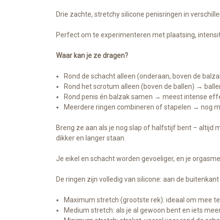
Drie zachte, stretchy silicone penisringen in verschil
Perfect om te experimenteren met plaatsing, intensit
Waar kan je ze dragen?
Rond de schacht alleen (onderaan, boven de balzak
Rond het scrotum alleen (boven de ballen) → ballen
Rond penis én balzak samen → meest intense effe
Meerdere ringen combineren of stapelen → nog meer
Breng ze aan als je nog slap of halfstijf bent – altijd
dikker en langer staan.
Je eikel en schacht worden gevoeliger, en je orgasme
De ringen zijn volledig van silicone: aan de buitenka
Maximum stretch (grootste rek): ideaal om mee te 
Medium stretch: als je al gewoon bent en iets meer