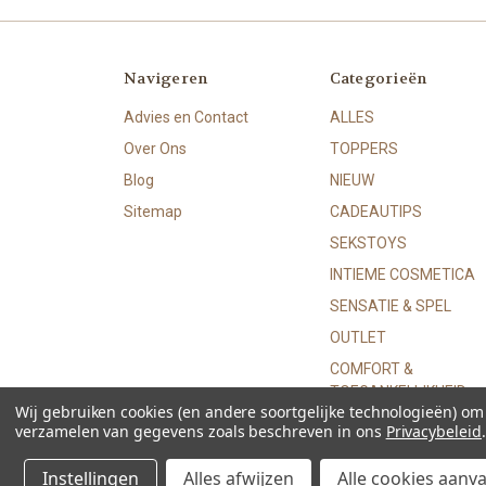
Navigeren
Categorieën
Advies en Contact
ALLES
Over Ons
TOPPERS
Blog
NIEUW
Sitemap
CADEAUTIPS
SEKSTOYS
INTIEME COSMETICA
SENSATIE & SPEL
OUTLET
COMFORT &
TOEGANKELIJKHEID
Wij gebruiken cookies (en andere soortgelijke technologieën) o
verzamelen van gegevens zoals beschreven in ons
Privacybeleid
.
© 2026 Loveware
Instellingen
Alles afwijzen
Alle cookies aanv