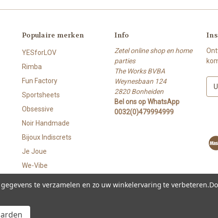
Populaire merken
Info
Ins
Zetel online shop en home
Ont
YESforLOV
parties
kom
Rimba
The Works BVBA
Fun Factory
Weynesbaan 124
E
2820 Bonheiden
-
Sportsheets
Bel ons op WhatsApp
m
Obsessive
0032(0)479994999
a
i
Noir Handmade
l
Bijoux Indiscrets
a
Je Joue
d
r
We-Vibe
e
Slow Sex
s
m gegevens te verzamelen en zo uw winkelervaring te verbeteren.
Do
Alles weergeven
aarden