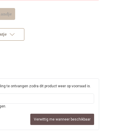
stje
ng te ontvangen zodra dit product weer op voorraad is.
gen.
Verwittig me wanneer beschikbaar