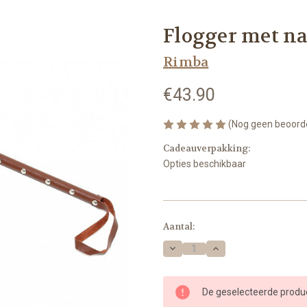
Flogger met n
Rimba
€43.90
(Nog geen beoord
Cadeauverpakking:
Opties beschikbaar
Op
Aantal:
voorraad
Hoeveelheid
Hoeveelheid
verlagen
verhogen
van
van
Flogger
Flogger
met
met
De geselecteerde produ
nappa
nappa
lederen
lederen