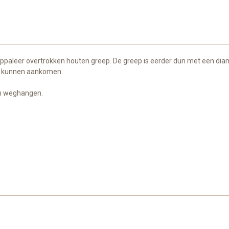
appaleer overtrokken houten greep. De greep is eerder dun met een di
er kunnen aankomen.
en weghangen.