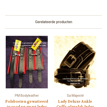
Gerelateerde producten
PM Bodyleather
Sa Majesté
Polsboeien gewatteerd
Lady Deluxe Ankle
in rood en zwart leder
Cuffs glanslak leder