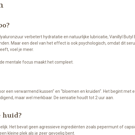
m
ebo?
aluronzuur verbetert hydratatie en natuurlijke lubricatie, Vanillyl But
inden. Maar een deel van het effect is ook psychologisch, omdat dit se
eeft, voel je meer.
 de mentale focus maakt het compleet.
oor een verwarmend kussen" en "bloemen en kruiden". Het begint met 
ldigend, maar wel merkbaar. De sensatie houdt tot 2 uur aan.
e huid?
elijk. Het bevat geen agressieve ingrediënten zoals pepermunt of caps
een kleine plek als je zeer gevoelig bent.