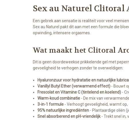
Sex au Naturel Clitoral
Een gebrek aan sensatie is realiteit voor veel mensen
Sex au Naturel pakt dit aan met een formule die bloe
opwinding, intensere orgasmes.
Wat maakt het Clitoral Ar
Dit is geen doordeweekse prikkelende gel met peper
gevoeligheid te verhogen zonder te overweldigen:
Hyaluronzuur voor hydratatie en natuurlijke lubrica
Vanillyl Butyl Ether (verwarmend effect)
- Bouwt op
Frescolat en Vitamine C (tintelend en koelend)
- Cr
Warm-koud combinatie
- De mix van verwarmende e
3-in-1 formule
- Verhoogt gevoeligheid, warmt op, en
95% natuurlijke ingrediënten
- Plantaardige oliën (j
Snel absorberend en pH-vriendelijk
- Trekt snel in, 