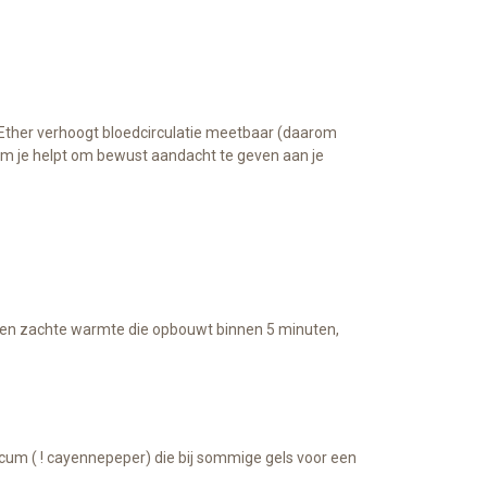
yl Ether verhoogt bloedcirculatie meetbaar (daarom
rum je helpt om bewust aandacht te geven aan je
een zachte warmte die opbouwt binnen 5 minuten,
icum ( ! cayennepeper) die bij sommige gels voor een