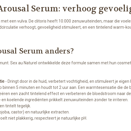
 Arousal Serum: verhoog gevoel
 met een vulva. De clitoris heeft 10.000 zenuwuiteinden, maar die voelen
dcirculatie verhoogt, gevoeligheid stimuleert, en een tintelend warm-ko
ousal Serum anders?
munt. Sex au Naturel ontwikkelde deze formule samen met hun cosmeti
tie
- Dringt door in de huid, verbetert vochtigheid, en stimuleert je eigen 
 binnen 5 minuten en houdt tot 2 uur aan. Een warmtesensatie die de bl
eëren een zacht tintelend effect en verbeteren de bloedstroom naar de c
n koelende ingrediënten prikkelt zenuwuiteinden zonder te irriteren.
 tintelt tegelijk.
ojoba, castor) en natuurlijke extracten.
voelt niet plakkerig, respecteert je natuurlijke pH.