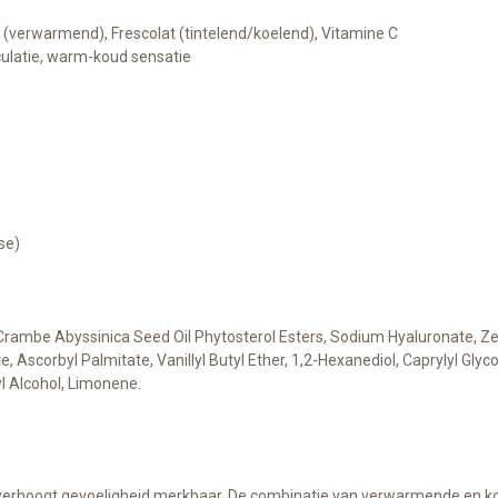
r (verwarmend), Frescolat (tintelend/koelend), Vitamine C
culatie, warm-koud sensatie
se)
 Crambe Abyssinica Seed Oil Phytosterol Esters, Sodium Hyaluronate, Z
 Ascorbyl Palmitate, Vanillyl Butyl Ether, 1,2-Hexanediol, Caprylyl Gly
l Alcohol, Limonene.
t verhoogt gevoeligheid merkbaar. De combinatie van verwarmende en ko