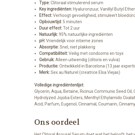
Type:
Clitoraal stimulerend serum
Key ingrediënten:
Hyaluronzuur, Vanillyl Butyl Ethe
Effect:
Verhoogt gevoeligheid, stimuleert bloedcir
Opbouwtijd:
5 minuten
Duur effect:
Tot 2 uur
Natuurlijk:
95% natuurlijke ingrediënten
pH:
Vriendelijk voor intieme zones
Absorptie:
Snel, niet plakkerig
Compatibiliteit:
Veilig met condooms en toys
Gebruik:
Alleen uitwendig (clitoris en vulva)
Productie:
Ontwikkeld in Barcelona (13 jaar experti
Merk:
Sex au Naturel (creatrice Elsa Viejas)
Volledige ingrediëntenlijst:
Glycerin, Aqua, Betaine, Ricinus Communis Seed Oil,
Hydrolyzed Jojoba Esters, Menthyl Ethylamido Oxalate,
Acid, Parfum, Eugenol, Cinnamal, Coumarin, Cinnamy
Ons oordeel
Het Clitoral Arousal Serum doet wat het belooft: he