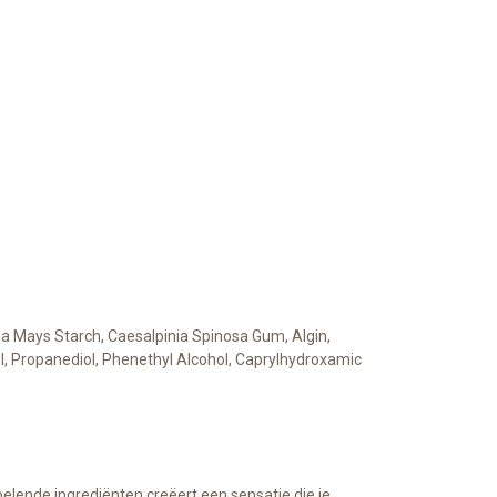
ea Mays Starch, Caesalpinia Spinosa Gum, Algin,
col, Propanediol, Phenethyl Alcohol, Caprylhydroxamic
elende ingrediënten creëert een sensatie die je