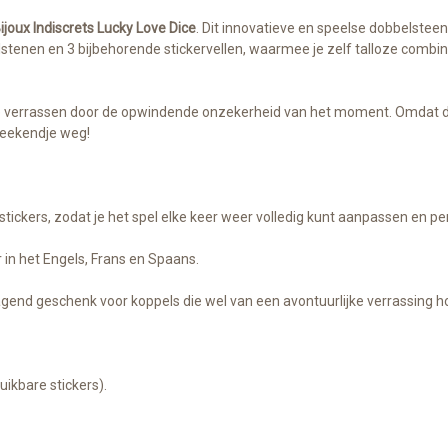
ijoux Indiscrets Lucky Love Dice
. Dit innovatieve en speelse dobbelstee
lstenen en 3 bijbehorende stickervellen, waarmee je zelf talloze comb
aat je verrassen door de opwindende onzekerheid van het moment. Omdat
weekendje weg!
stickers, zodat je het spel elke keer weer volledig kunt aanpassen en pe
 in het Engels, Frans en Spaans.
agend geschenk voor koppels die wel van een avontuurlijke verrassing 
uikbare stickers).