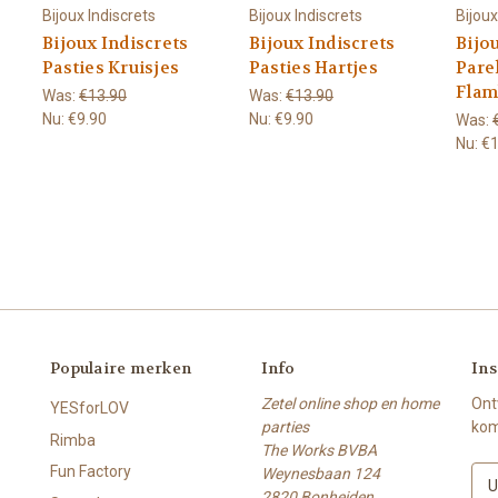
Bijoux Indiscrets
Bijoux Indiscrets
Bijoux
Bijoux Indiscrets
Bijoux Indiscrets
Bijo
Pasties Kruisjes
Pasties Hartjes
Pare
Flam
Was:
€13.90
Was:
€13.90
Nu:
€9.90
Nu:
€9.90
Was:
Nu:
€1
Populaire merken
Info
Ins
Zetel online shop en home
Ont
YESforLOV
parties
kom
Rimba
The Works BVBA
Fun Factory
Weynesbaan 124
E
2820 Bonheiden
-