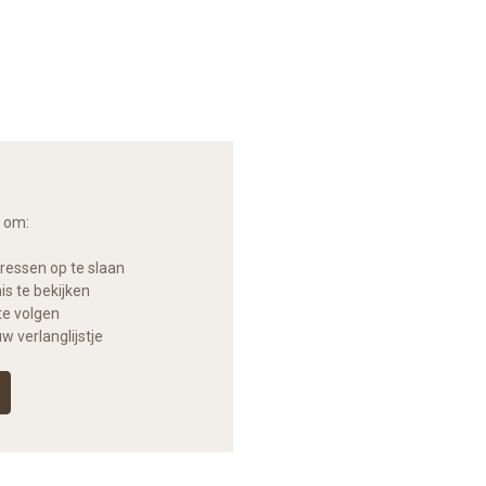
s om:
essen op te slaan
s te bekijken
te volgen
w verlanglijstje