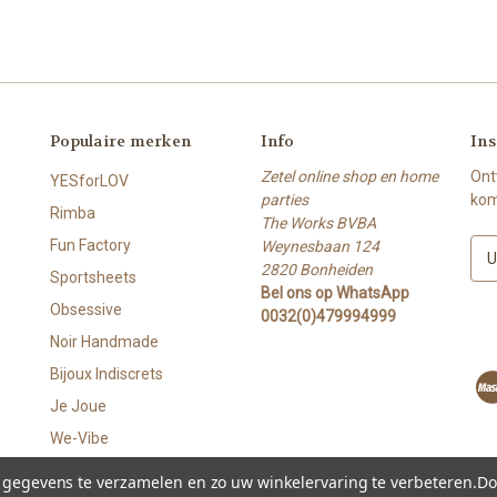
Populaire merken
Info
Ins
Zetel online shop en home
Ont
YESforLOV
parties
kom
Rimba
The Works BVBA
Fun Factory
Weynesbaan 124
E
2820 Bonheiden
-
Sportsheets
Bel ons op WhatsApp
m
Obsessive
0032(0)479994999
a
i
Noir Handmade
l
Bijoux Indiscrets
a
Je Joue
d
r
We-Vibe
e
Slow Sex
s
m gegevens te verzamelen en zo uw winkelervaring te verbeteren.
Do