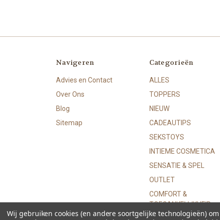
Navigeren
Categorieën
Advies en Contact
ALLES
Over Ons
TOPPERS
Blog
NIEUW
Sitemap
CADEAUTIPS
SEKSTOYS
INTIEME COSMETICA
SENSATIE & SPEL
OUTLET
COMFORT &
TOEGANKELIJKHEID
Wij gebruiken cookies (en andere soortgelijke technologieën) o